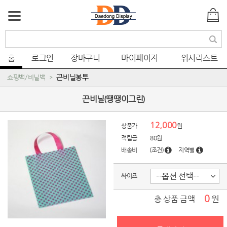
색
홈
로그인
장바구니
마이페이지
위시리스트
끈비닐봉투
쇼핑백/비닐백
끈비닐(땡땡이그린)
12,000
상품가
원
적립금
80원
배송비
(조건)
지역별
싸이즈
0
원
총 상품 금액