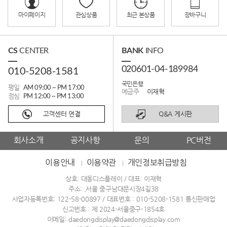
관심상품
장바구니
마이페이지
최근 본상품
CS
CENTER
BANK
INFO
020601-04-189984
010-5208-1581
국민은행
평일
AM 09:00 ~ PM 17:00
예금주
이재혁
점심
PM 12:00 ~ PM 13:00
고객센터 연결
Q&A 게시판
회사소개
공지사항
문의
PC버전
이용안내
이용약관
개인정보취급방침
상호: 대동디스플레이 / 대표: 이재혁
주소: ,서울 중구남대문시장4길38
사업자등록번호: 122-58-00897 / 대표번호 :
010-5208-1581
통신판매업
신고번호 : 제 2024-서울중구-1854호
이메일: daedongdisplay@daedongdisplay.com