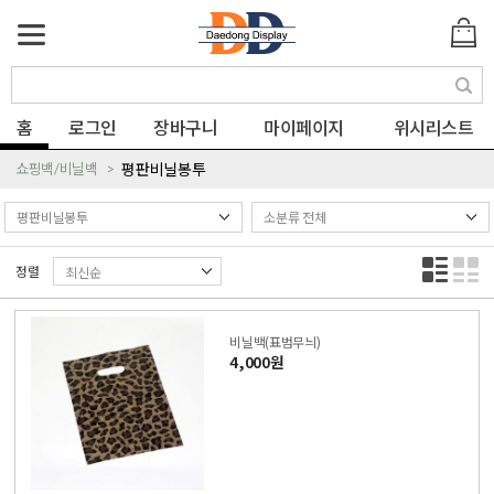
색
홈
로그인
장바구니
마이페이지
위시리스트
쇼핑백/비닐백
평판비닐봉투
정렬
비닐백(표범무늬)
4,000원