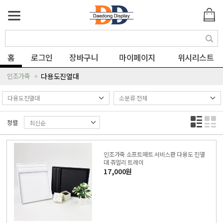
색
홈
로그인
장바구니
마이페이지
위시리스트
인조가죽
다용도진열대
정렬
인조가죽 소프트매트 서비스판 다용도 진열
대 쥬얼리 트레이
17,000원