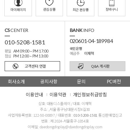
관심상품
장바구니
마이페이지
최근 본상품
CS
CENTER
BANK
INFO
020601-04-189984
010-5208-1581
국민은행
평일
AM 09:00 ~ PM 17:00
예금주
이재혁
점심
PM 12:00 ~ PM 13:00
고객센터 연결
Q&A 게시판
회사소개
공지사항
문의
PC버전
이용안내
이용약관
개인정보취급방침
상호: 대동디스플레이 / 대표: 이재혁
주소: ,서울 중구남대문시장4길38
사업자등록번호: 122-58-00897 / 대표번호 :
010-5208-1581
통신판매업신고
번호 : 제 2024-서울중구-1854호
이메일: daedongdisplay@daedongdisplay.com